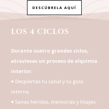
DESCÚBRELA AQUÍ
LOS 4 CICLOS
Durante cuatro grandes ciclos,
atraviesas un proceso de alquimia
interior:
♥ Despiertas tu canal y tu guía
interna.
♥ Sanas heridas, memorias y linajes.