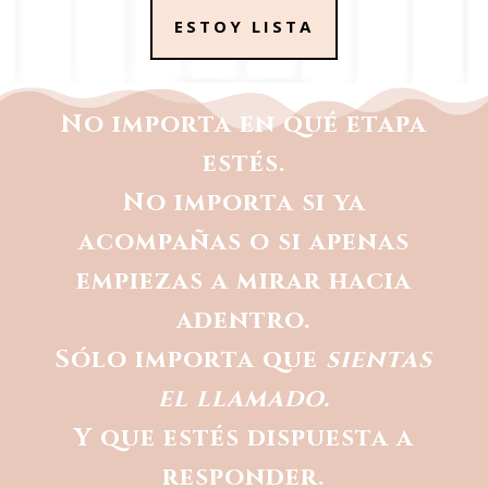
ESTOY LISTA
No importa en qué etapa
estés.
No importa si ya
acompañas o si apenas
empiezas a mirar hacia
adentro.
Sólo importa que
sientas
el llamado.
Y que estés dispuesta a
responder.