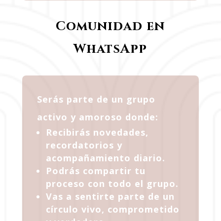
Comunidad en
WhatsApp
Serás parte de un grupo
activo y amoroso donde:
Recibirás novedades,
recordatorios y
acompañamiento diario.
Podrás compartir tu
proceso con todo el grupo.
Vas a sentirte parte de un
círculo vivo, comprometido