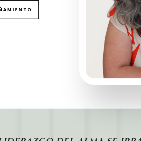
AÑAMIENTO
 liderazgo del alma se irra