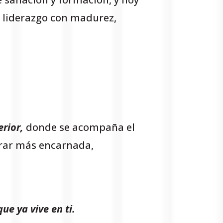
u liderazgo con madurez,
erior,
donde se acompaña el
erar más encarnada,
ue ya vive en ti.