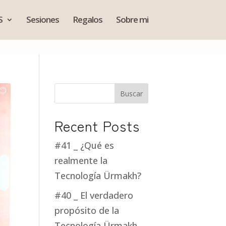
S
Sesiones
Regalos
Sobre mi
Buscar
Recent Posts
#41 _ ¿Qué es
realmente la
Tecnología Ürmakh?
#40 _ El verdadero
propósito de la
Tecnología Ürmakh