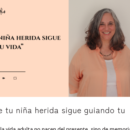
e tu niña herida sigue guiando tu
la vida adulta no nacen del presente, sino de memori